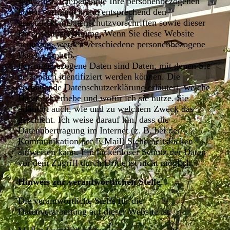
sehr ernst. Ich behandle Ihre personenbezogenen
Daten vertraulich und entsprechend den
gesetzlichen Datenschutzvorschriften sowie dieser
Datenschutzerklärung. Wenn Sie diese Website
benutzen, werden verschiedene personenbezogene
Daten erhoben.
Personenbezogene Daten sind Daten, mit denen Sie
persönlich identifiziert werden können. Die
vorliegende Datenschutzerklärung erläutert, welche
Daten ich erhebe und wofür ich sie nutze. Sie
erläutert auch, wie und zu welchem Zweck das
geschieht. Ich weise darauf hin, dass die
Datenübertragung im Internet (z. B. bei der
Kommunikation per E-Mail) Sicherheitslücken
aufweisen kann. Ein lückenloser Schutz der Daten
vor dem Zugriff durch Dritte ist nicht möglich.
Hinweis zur verantwortlichen Stelle
Die verantwortliche Stelle für die
Datenverarbeitung auf dieser Website ist: