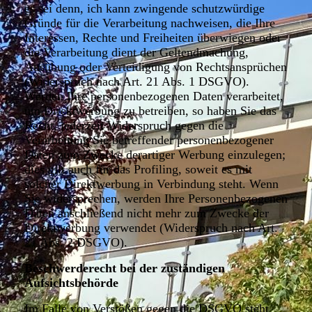
es sei denn, ich kann zwingende schutzwürdige
Gründe für die Verarbeitung nachweisen, die Ihre
Interessen, Rechte und Freiheiten überwiegen oder
die Verarbeitung dient der Geltendmachung,
Ausübung oder Verteidigung von Rechtsansprüchen
(Widerspruch nach Art. 21 Abs. 1 DSGVO).
Werden Ihre personenbezogenen Daten verarbeitet,
um Direktwerbung zu betreiben, so haben Sie das
Recht, jederzeit Widerspruch gegen die
Verarbeitung Sie betreffender personenbezogener
Daten zum Zwecke derartiger Werbung einzulegen;
dies gilt auch für das Profiling, soweit es mit
solcher Direktwerbung in Verbindung steht. Wenn
Sie widersprechen, werden Ihre Personenbezogenen
Daten anschließend nicht mehr zum Zwecke der
Direktwerbung verwendet (Widerspruch nach Art.
21 Abs. 2 DSGVO).
Beschwerderecht bei der zuständigen
Aufsichtsbehörde
Im Falle von Verstößen gegen die DSGVO steht