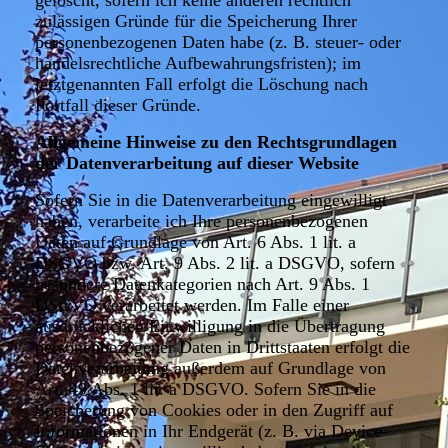
gelöscht, sofern ich keine anderen rechtlich
zulässigen Gründe für die Speicherung Ihrer
personenbezogenen Daten habe (z. B. steuer- oder
handelsrechtliche Aufbewahrungsfristen); im
letztgenannten Fall erfolgt die Löschung nach
Fortfall dieser Gründe.
Allgemeine Hinweise zu den Rechtsgrundlagen
der Datenverarbeitung auf dieser Website
Sofern Sie in die Datenverarbeitung eingewilligt
haben, verarbeite ich Ihre personenbezogenen
Daten auf Grundlage von Art. 6 Abs. 1 lit. a
DSGVO bzw. Art. 9 Abs. 2 lit. a DSGVO, sofern
besondere Datenkategorien nach Art. 9 Abs. 1
DSGVO verarbeitet werden. Im Falle einer
ausdrücklichen Einwilligung in die Übertragung
personenbezogener Daten in Drittstaaten erfolgt die
Datenverarbeitung außerdem auf Grundlage von
Art. 49 Abs. 1 lit. a DSGVO. Sofern Sie in die
Speicherung von Cookies oder in den Zugriff auf
Informationen in Ihr Endgerät (z. B. via Device-