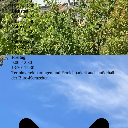
9
:
00
–
12
:
30
13
:
30
–
15
:
30
Dienstag
9
:
00
–
12
:
30
13
:
30
–
15
:
30
Mittwoch
9
:
00
–
12
:
30
13
:
30
–
15
:
30
Donnerstag
9
:
00
–
12
:
30
13
:
30
–
15
:
30
Freitag
9
:
00
–
12
:
30
13
:
30
–
15
:
30
Terminvereinbarungen und Erreichbarkeit auch außerhalb
der Büro-Kernzeiten