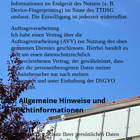
Informationen im Endgerät des Nutzers (z. B.
Device-Fingerprinting) im Sinne des TTDSG
umfasst. Die Einwilligung ist jederzeit widerrufbar.
Auftragsverarbeitung
Ich habe einen Vertrag über die
Auftragsverarbeitung (AVV) zur Nutzung des oben
genannten Dienstes geschlossen. Hierbei handelt es
sich um einen datenschutzrechtlich
vorgeschriebenen Vertrag, der gewährleistet, dass
dieser die personenbezogenen Daten meiner
Websitebesucher nur nach meinen
Weisungen und unter Einhaltung der DSGVO
verarbeitet.
3. Allgemeine Hinweise und
Pflichtinformationen
Datenschutz
Ich nehme den Schutz Ihrer persönlichen Daten