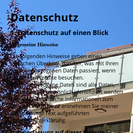
Datenschutz
1. Datenschutz auf einen Blick
Allgemeine Hinweise
Die folgenden Hinweise geben einen
einfachen Überblick darüber, was mit Ihren
personenbezogenen Daten passiert, wenn
Sie meine Website besuchen.
Personenbezogene Daten sind alle Daten,
mit denen Sie persönlich identifiziert werden
können. Ausführliche Informationen zum
Thema Datenschutz entnehmen Sie meiner
unter diesem Text aufgeführten
Datenschutzerklärung.
Datenerfassung auf dieser Website