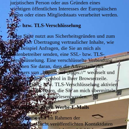
juristischen Person oder aus Gründen eines
wichtigen öffentlichen Interesses der Europäischen
Union oder eines Mitgliedstaats verarbeitet werden.
SSL- bzw. TLS-Verschlüsselung
Diese Seite nutzt aus Sicherheitsgründen und zum
Schutz der Übertragung vertraulicher Inhalte, wie
zum Beispiel Anfragen, die Sie an mich als
Seitenbetreiber senden, eine SSL- bzw. TLS-
Verschlüsselung. Eine verschlüsselte Verbindung
erkennen Sie daran, dass die Adresszeile des
Browsers von „http://“ auf „https://“ wechselt und
an dem Schloss-Symbol in Ihrer Browserzeile.
Wenn die SSL- bzw. TLS-Verschlüsselung aktiviert
ist, können die Daten, die Sie an mich übermitteln,
nicht von Dritten mitgelesen werden.
Widerspruch gegen Werbe-E-Mails
Der Nutzung von im Rahmen der
Impressumspflicht veröffentlichten Kontaktdaten