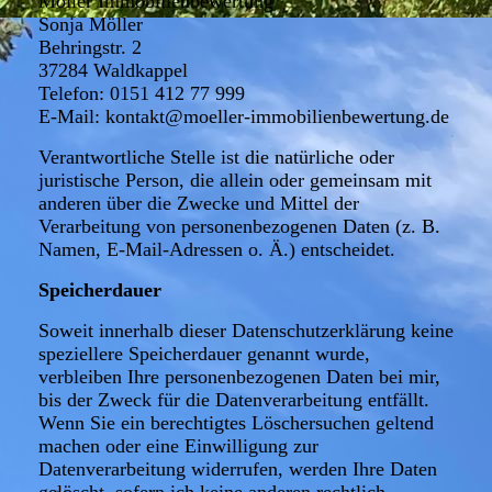
Möller Immobilienbewertung
Sonja Möller
Behringstr. 2
37284 Waldkappel
Telefon: 0151 412 77 999
E-Mail: kontakt@moeller-immobilienbewertung.de
Verantwortliche Stelle ist die natürliche oder
juristische Person, die allein oder gemeinsam mit
anderen über die Zwecke und Mittel der
Verarbeitung von personenbezogenen Daten (z. B.
Namen, E-Mail-Adressen o. Ä.) entscheidet.
Speicherdauer
Soweit innerhalb dieser Datenschutzerklärung keine
speziellere Speicherdauer genannt wurde,
verbleiben Ihre personenbezogenen Daten bei mir,
bis der Zweck für die Datenverarbeitung entfällt.
Wenn Sie ein berechtigtes Löschersuchen geltend
machen oder eine Einwilligung zur
Datenverarbeitung widerrufen, werden Ihre Daten