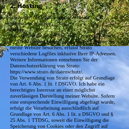
2. Hosting
Ich hosten die Inhalte meiner Website bei
folgendem Anbieter:
Strato
Anbieter ist die Strato AG, Otto-Ostrowski-Straße
7, 10249 Berlin (nachfolgend „Strato“). Wenn Sie
meine Website besuchen, erfasst Strato
verschiedene Logfiles inklusive Ihrer IP-Adressen.
Weitere Informationen entnehmen Sie der
Datenschutzerklärung von Strato:
https://www.strato.de/datenschutz/.
Die Verwendung von Strato erfolgt auf Grundlage
von Art. 6 Abs. 1 lit. f DSGVO. Ich habe ein
berechtigtes Interesse an einer möglichst
zuverlässigen Darstellung meiner Website. Sofern
eine entsprechende Einwilligung abgefragt wurde,
erfolgt die Verarbeitung ausschließlich auf
Grundlage von Art. 6 Abs. 1 lit. a DSGVO und §
25 Abs. 1 TTDSG, soweit die Einwilligung die
Speicherung von Cookies oder den Zugriff auf