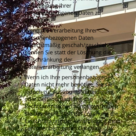
Verarbeitung Ihrer
personenbezogenen Daten zu
verlangen.
Wenn die Verarbeitung Ihrer
personenbezogenen Daten
unrechtmäßig geschah/geschieht,
können Sie statt der Löschung die
Einschränkung der
Datenverarbeitung verlangen.
Wenn ich Ihre personenbezogenen
Daten nicht mehr benötige, Sie sie
jedoch zur Ausübung, Verteidigung
oder Geltendmachung von
Rechtsansprüchen benötigen, haben
Sie das Recht, statt der Löschung die
Einschränkung der Verarbeitung Ihrer
personenbezogenen Daten zu
verlangen.