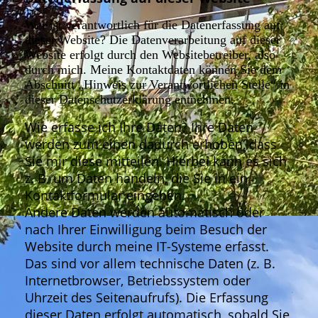
Wer ist verantwortlich für die Datenerfassung auf
dieser Website?
Die Datenverarbeitung auf dieser
Website erfolgt durch den Websitebetreiber, also
durch mich. Meine Kontaktdaten
können Sie dem
Abschnitt „Hinweis zur Verantwortlichen Stelle“ in
dieser Datenschutzerklärung entnehmen.
Wie erfasse ich Ihre Daten? Ihre Daten
werden zum einen dadurch erhoben, dass
Sie mir diese mitteilen. Hierbei kann es sich
z. B. um Daten handeln, die Sie in ein
Kontaktformular eingeben.
Andere Daten werden automatisch oder
nach Ihrer Einwilligung beim Besuch der
Website durch meine IT-Systeme erfasst.
Das sind vor allem technische Daten (z. B.
Internetbrowser, Betriebssystem oder
Uhrzeit des Seitenaufrufs). Die Erfassung
dieser Daten erfolgt automatisch, sobald Sie