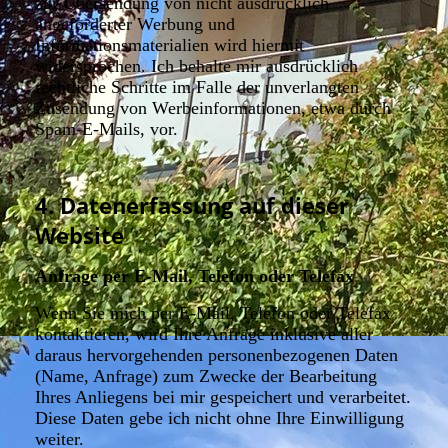
zur Übersendung von nicht ausdrücklich
angeforderter Werbung und
Informationsmaterialien wird hiermit
widersprochen. Ich behalte mir ausdrücklich
rechtliche Schritte im Falle der unverlangten
Zusendung von Werbeinformationen, etwa durch
Spam-E-Mails, vor.
4. Datenerfassung auf dieser
Website
Anfrage per E-Mail, Telefon oder Telefax
Wenn Sie mich per E-Mail, Telefon oder Telefax
kontaktieren, wird Ihre Anfrage inklusive aller
daraus hervorgehenden personenbezogenen Daten
(Name, Anfrage) zum Zwecke der Bearbeitung
Ihres Anliegens bei mir gespeichert und verarbeitet.
Diese Daten gebe ich nicht ohne Ihre Einwilligung
weiter.