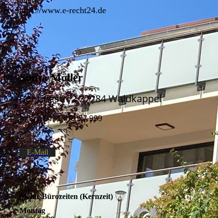
Quelle:
https://www.e-recht24.de
Sonja Möller
Behringstr
. 2 37284 Waldkappel
Mobil: 0151 412 77 999
E-Mail
Meine Bürozeiten (Kernzeit)
Montag