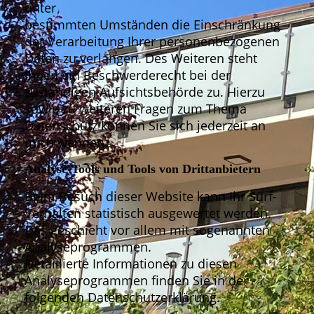
unter
bestimmten Umständen die Einschränkung
der Verarbeitung Ihrer personenbezogenen
Daten zu verlangen. Des Weiteren steht
Ihnen ein Beschwerderecht bei der
zuständigen Aufsichtsbehörde zu. Hierzu
sowie zu weiteren Fragen zum Thema
Datenschutz können Sie sich jederzeit an
mich wenden.
Analyse-Tools und Tools von Drittanbietern
Beim Besuch dieser Website kann Ihr Surf-
Verhalten statistisch ausgewertet werden.
Das geschieht vor allem mit sogenannten
Analyseprogrammen.
Detaillierte Informationen zu diesen
Analyseprogrammen finden Sie in der
folgenden Datenschutzerklärung.