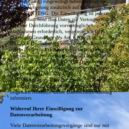
Fingerprinting) eingewilligt haben, erfolgt die
Datenverarbeitung zusätzlich auf Grundlage von §
25 Abs. 1 TTDSG. Die Einwilligung ist jederzeit
widerrufbar. Sind Ihre Daten zur Vertragserfüllung
oder zur Durchführung vorvertraglicher
Maßnahmen erforderlich, verarbeite ich Ihre
Daten auf Grundlage des Art. 6 Abs. 1 lit. b
DSGVO. Des Weiteren verarbeite ich Ihre Daten,
sofern diese zur Erfüllung einer rechtlichen
Verpflichtung erforderlich sind auf Grundlage von
Art. 6 Abs. 1 lit. c DSGVO. Die Datenverarbeitung
kann ferner auf Grundlage meines berechtigten
Interesses nach Art. 6 Abs. 1 lit. f
DSGVO erfolgen. Über die jeweils im Einzelfall
einschlägigen Rechtsgrundlagen wird in den
folgenden Absätzen dieser Datenschutzerklärung
informiert.
Widerruf Ihrer Einwilligung zur
Datenverarbeitung
Viele Datenverarbeitungsvorgänge sind nur mit