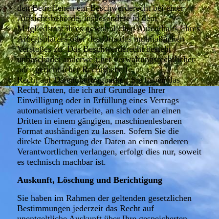
den Betroffenen ein Beschwerderecht bei einer
Aufsichtsbehörde, insbesondere in dem
Mitgliedstaat ihres gewöhnlichen Aufenthalts, ihres
Arbeitsplatzes oder des Orts des mutmaßlichen
Verstoßes zu. Das Beschwerderecht besteht
unbeschadet anderweitiger verwaltungsrechtlicher
oder gerichtlicher Rechtsbehelfe.
Recht auf Datenübertragbarkeit Sie haben das
Recht, Daten, die ich auf Grundlage Ihrer
Einwilligung oder in Erfüllung eines Vertrags
automatisiert verarbeite, an sich oder an einen
Dritten in einem gängigen, maschinenlesbaren
Format aushändigen zu lassen. Sofern Sie die
direkte Übertragung der Daten an einen anderen
Verantwortlichen verlangen, erfolgt dies nur, soweit
es technisch machbar ist.
Auskunft, Löschung und Berichtigung
Sie haben im Rahmen der geltenden gesetzlichen
Bestimmungen jederzeit das Recht auf
unentgeltliche Auskunft über Ihre gespeicherten